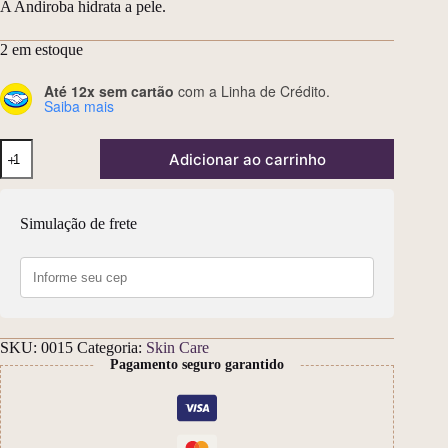
A Andiroba hidrata a pele.
2 em estoque
Até 12x sem cartão
com a Linha de Crédito.
Saiba mais
Loção
Adicionar ao carrinho
Hidratante
Aloe
Citronela
200ml
Simulação de frete
quantidade
SKU:
0015
Categoria:
Skin Care
Pagamento seguro garantido