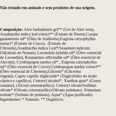
Não testado em animais e sem produtos de sua origem.
Composição:
Aloe barbadensis gel** (Gel de Aloe vera),
Azadiractha indica leaf extract** (Extrato de Neem),Carapa
guaianensis oil* (Óleo de Andiroba),Eugenia caryophyllus
extract* (Extrato de Cravo), (Extrato de
Citronela),Azadiractha indica Leaf*/Sesamum indicum
Oil(oleato de Neaam), Lavandula hybrida oil* (Óleo essencial
de Lavandim), Rosmarinus officinallis oil* (Óleo essencial de
Alecrim), Cymbopogon nardus oil* , Eugenia caryophyllus
oil* (Óleo essencial de Cravo),Cymbopogon nardus extract**
(Óleo essencial de Citronela),Glicerin* (Glicerina
vegetal), Capric caprilic trigliceride* (Triglicérides do ácido
cáprico e caprílico), Cetearyl alcohol*, Xanthan gum* (Goma
xantana), (Álcool cetoestearílico), Cetearyl olivate/Sorbitan
olivate* (Olivato cetoestearílico/Olivato sorbitano) Potassium
sorbate* (Sorbato de potássio), Aqua* (Água purificada).
Ingredientes: * Naturais. ** Orgânicos.