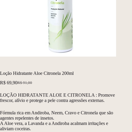
Loção Hidratante Aloe Citronela 200ml
R$
69,90
R$
91,00
O
O
preço
preço
LOÇÃO HIDRATANTE ALOE E CITRONELA : Promove
original
atual
frescor, alívio e protege a pele contra agressões externas.
era:
é:
R$ 91,00.
R$ 69,90.
Fórmula rica em Andiroba, Neem, Cravo e Citronela que são
agentes repelentes de insetos.
A Aloe vera, a Lavanda e a Andiroba acalmam irritações e
aliviam coceiras.