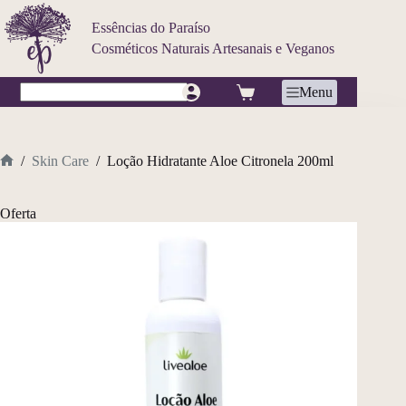
Pular
para
Essências do Paraíso
o
Cosméticos Naturais Artesanais e Veganos
conteúdo
Carrinho
Menu
Sem
resultados
/
Skin Care
/
Loção Hidratante Aloe Citronela 200ml
Home
Oferta