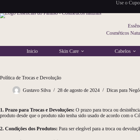
Pular
Use o Cup
para
o
conteúdo
Essênc
Cosméticos Natur
Inicio
Skin Care
Cabelos
Política de Trocas e Devolução
Gustavo Silva
28 de agosto de 2024
Dicas para Negó
1. Prazo para Trocas e Devoluções:
O prazo para troca ou desistênci
produto desde que o produto não tenha sido usado de acordo com o C
2. Condições dos Produtos:
Para ser elegível para a troca ou devoluçã