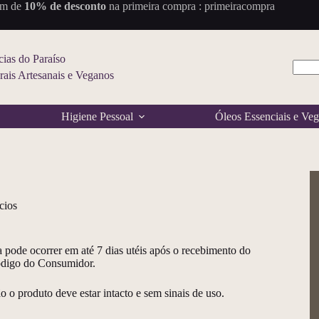
om de
10% de
desconto
na primeira compra : primeiracompra
ias do Paraíso
ais Artesanais e Veganos
Sem
result
Higiene Pessoal
Óleos Essenciais e Veg
cios
a pode ocorrer em até 7 dias utéis após o recebimento do
ódigo do Consumidor.
o o produto deve estar intacto e sem sinais de uso.