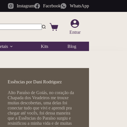
Instagram
Facebook
WhatsApp
Carrinho
Entrar
ados
etais
Kits
Blog
Essências por Dani Rodriguez
Alto Paraíso de Goiás, no coração da
Chapada dos Veadeiros me trouxe
muitas descobertas, uma delas foi
conectar tudo que vivi e aprendi pra
chegar até vocês, foi dessa maneira
que a Essências do Paraíso surgiu e
resinificou a minha vida e de muitas