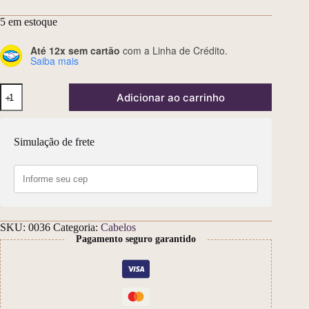
5 em estoque
Até 12x sem cartão
com a Linha de Crédito.
Saiba mais
Leave-
Adicionar ao carrinho
in
Aloe
Frutas
210
Simulação de frete
ML
quantidade
SKU:
0036
Categoria:
Cabelos
Pagamento seguro garantido