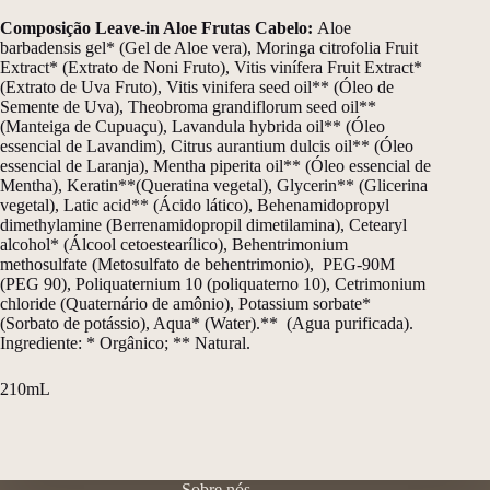
Composição Leave-in Aloe Frutas Cabelo:
Aloe
barbadensis gel* (Gel de Aloe vera), Moringa citrofolia Fruit
Extract* (Extrato de Noni Fruto), Vitis vinífera Fruit Extract*
(Extrato de Uva Fruto), Vitis vinifera seed oil** (Óleo de
Semente de Uva), Theobroma grandiflorum seed oil**
(Manteiga de Cupuaçu), Lavandula hybrida oil** (Óleo
essencial de Lavandim), Citrus aurantium dulcis oil** (Óleo
essencial de Laranja), Mentha piperita oil** (Óleo essencial de
Mentha), Keratin**(Queratina vegetal), Glycerin** (Glicerina
vegetal), Latic acid** (Ácido lático), Behenamidopropyl
dimethylamine (Berrenamidopropil dimetilamina), Cetearyl
alcohol* (Álcool cetoestearílico), Behentrimonium
methosulfate (Metosulfato de behentrimonio), PEG-90M
(PEG 90), Poliquaternium 10 (poliquaterno 10), Cetrimonium
chloride (Quaternário de amônio), Potassium sorbate*
(Sorbato de potássio), Aqua* (Water).** (Agua purificada).
Ingrediente: * Orgânico; ** Natural.
210mL
Sobre nós