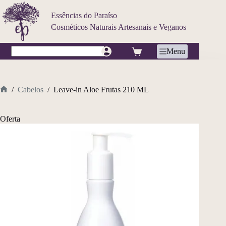
Pular
para
Essências do Paraíso
o
Cosméticos Naturais Artesanais e Veganos
conteúdo
Carrinho
Menu
Sem
resultados
/
Cabelos
/
Leave-in Aloe Frutas 210 ML
Home
Oferta