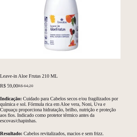
Leave-in Aloe Frutas 210 ML
R$
59,00
R$
64,20
O
O
preço
preço
Indicação:
Cuidado para Cabelos secos e/ou fragilizados por
original
atual
química e sol. Fórmula rica em Aloe vera, Noni, Uva e
era:
é:
Cupuaçu proporciona hidratação, brilho, nutrição e proteção
R$ 64,20.
R$ 59,00.
aos fios. Indicado como protetor térmico antes da
escovas/chapinhas.
Resultado:
Cabelos revitalizados, macios e sem frizz.