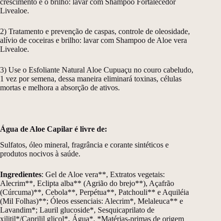
crescimento e o brilho: lavar com Shampoo Fortalecedor
Livealoe.
2) Tratamento e prevenção de caspas, controle de oleosidade,
alívio de coceiras e brilho: lavar com Shampoo de Aloe vera
Livealoe.
3) Use o Esfoliante Natural Aloe Cupuaçu no couro cabeludo,
1 vez por semena, dessa maneira eliminará toxinas, células
mortas e melhora a absorção de ativos.
Água de Aloe Capilar é livre de:
Sulfatos, óleo mineral, fragrância e corante sintéticos e
produtos nocivos à saúde.
Ingredientes
: Gel de Aloe vera**, Extratos vegetais:
Alecrim**, Eclipta alba** (Agrião do brejo**), Açafrão
(Cúrcuma)**, Cebola**, Perpétua**, Patchouli** e Aquiléia
(Mil Folhas)**; Óleos essenciais: Alecrim*, Melaleuca** e
Lavandim*; Lauril glucoside*, Sesquicaprilato de
xilitil*/Caprilil glicol*, Água*. *Matérias-primas de origem