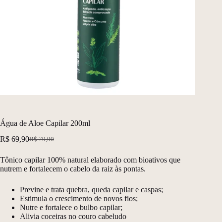
Água de Aloe Capilar 200ml
R$
69,90
R$
79,90
O
O
preço
preço
Tônico capilar 100% natural elaborado com bioativos que
original
atual
nutrem e fortalecem o cabelo da raiz às pontas.
era:
é:
R$ 79,90.
R$ 69,90.
Previne e trata quebra, queda capilar e caspas;
Estimula o crescimento de novos fios;
Nutre e fortalece o bulbo capilar;
Alivia coceiras no couro cabeludo