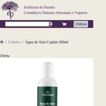
Pular
para
Essências do Paraíso
o
Cosméticos Naturais Artesanais e Veganos
conteúdo
Carrinho
Menu
Sem
resultados
/
Cabelos
/
Água de Aloe Capilar 200ml
Home
Oferta